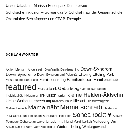
Unser Urlaub im Marissa Ferienpark Dümmersee
Schulische Inklusion – So war das 5. Schuljahr auf der Gesamtschule
Obstruktive Schlafapnoe und CPAP Therapie
SCHLAGWÖRTER
Down-Syndrom
Aktion Mensch
Anderssein
Blogfamilia
Daydreaming
Down Syndrome
Efteling
Efteling Park
Down Syndrom und Pubertät
Familienleben
Familienausflug
Familienurlaub
Einschulungsgeschenk
featured
Geburtstag
Freizeitpark
Gemeinsamkeiten
kleine Helden-Äktschn
Inklusion
Individualität
Inkluencer
Istrien
kleine Werbeunterbrechung
lillestoff
Kroatienurlaub
lillestoffmagazin
Mama schreibt
Mama näht
Malwettbewerb
Naturino
Sonea rockt ♥
Pula
Schule und Inklusion
Schulische Inklusion
Squary
Urlaub mit Hund
Verlosung
Teenager Geburtstag
twerc
Vereinbarkeit
Von
Winter Efteling
Wintergewand
Anfang an
vorwerk
werkzeugkoffer