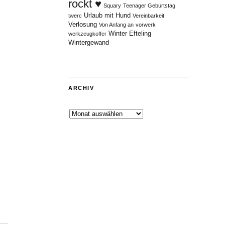
rockt ♥
Squary
Teenager Geburtstag
Urlaub mit Hund
twerc
Vereinbarkeit
Verlosung
Von Anfang an
vorwerk
Winter Efteling
werkzeugkoffer
Wintergewand
ARCHIV
Archiv