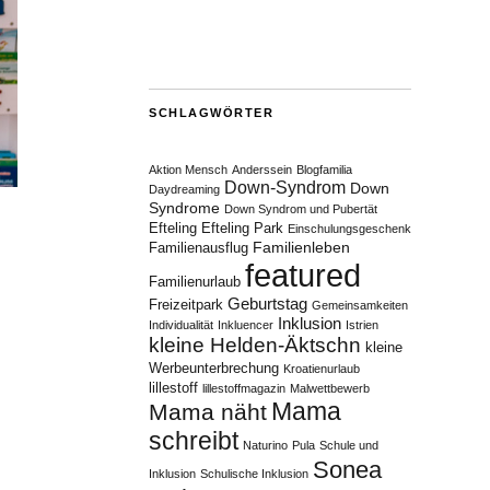
SCHLAGWÖRTER
Aktion Mensch
Anderssein
Blogfamilia
Down-Syndrom
Down
Daydreaming
Syndrome
Down Syndrom und Pubertät
Efteling
Efteling Park
Einschulungsgeschenk
Familienleben
Familienausflug
featured
Familienurlaub
Geburtstag
Freizeitpark
Gemeinsamkeiten
Inklusion
Individualität
Inkluencer
Istrien
kleine Helden-Äktschn
kleine
Werbeunterbrechung
Kroatienurlaub
lillestoff
lillestoffmagazin
Malwettbewerb
Mama
Mama näht
schreibt
Naturino
Pula
Schule und
Sonea
Inklusion
Schulische Inklusion