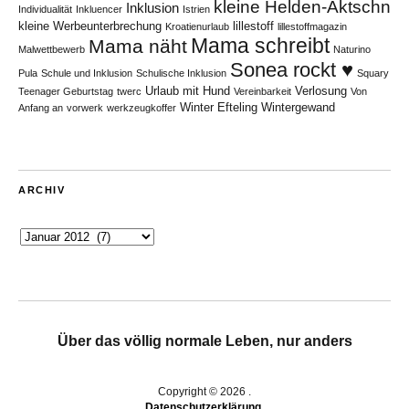
kleine Helden-Äktschn
Inklusion
Individualität
Inkluencer
Istrien
kleine Werbeunterbrechung
lillestoff
Kroatienurlaub
lillestoffmagazin
Mama schreibt
Mama näht
Malwettbewerb
Naturino
Sonea rockt ♥
Pula
Schule und Inklusion
Schulische Inklusion
Squary
Urlaub mit Hund
Verlosung
Teenager Geburtstag
twerc
Vereinbarkeit
Von
Winter Efteling
Wintergewand
Anfang an
vorwerk
werkzeugkoffer
ARCHIV
Archiv
Über das völlig normale Leben, nur anders
Copyright © 2026
Datenschutzerklärung