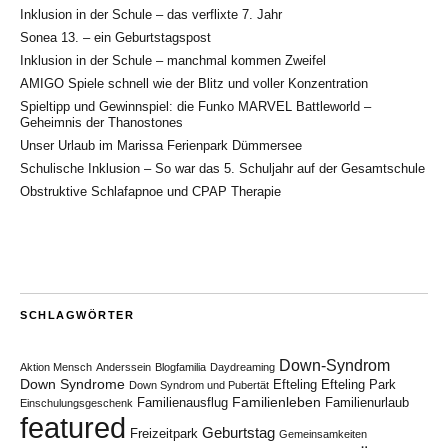
Inklusion in der Schule – das verflixte 7. Jahr
Sonea 13. – ein Geburtstagspost
Inklusion in der Schule – manchmal kommen Zweifel
AMIGO Spiele schnell wie der Blitz und voller Konzentration
Spieltipp und Gewinnspiel: die Funko MARVEL Battleworld –
Geheimnis der Thanostones
Unser Urlaub im Marissa Ferienpark Dümmersee
Schulische Inklusion – So war das 5. Schuljahr auf der Gesamtschule
Obstruktive Schlafapnoe und CPAP Therapie
SCHLAGWÖRTER
Down-Syndrom
Aktion Mensch
Anderssein
Blogfamilia
Daydreaming
Down Syndrome
Efteling
Efteling Park
Down Syndrom und Pubertät
Familienleben
Familienausflug
Familienurlaub
Einschulungsgeschenk
featured
Geburtstag
Freizeitpark
Gemeinsamkeiten