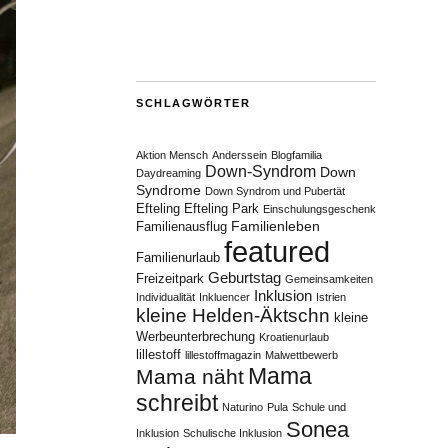
SCHLAGWÖRTER
Aktion Mensch
Anderssein
Blogfamilia
Down-Syndrom
Down
Daydreaming
Syndrome
Down Syndrom und Pubertät
Efteling
Efteling Park
Einschulungsgeschenk
Familienleben
Familienausflug
featured
Familienurlaub
Geburtstag
Freizeitpark
Gemeinsamkeiten
Inklusion
Individualität
Inkluencer
Istrien
kleine Helden-Äktschn
kleine
Werbeunterbrechung
Kroatienurlaub
lillestoff
lillestoffmagazin
Malwettbewerb
Mama
Mama näht
schreibt
Naturino
Pula
Schule und
Sonea
Inklusion
Schulische Inklusion