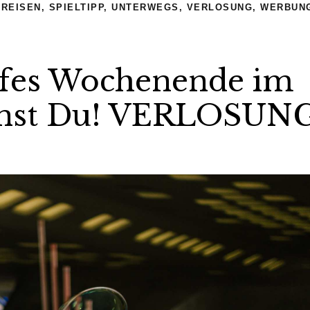
,
REISEN
,
SPIELTIPP
,
UNTERWEGS
,
VERLOSUNG
,
WERBUN
eifes Wochenende im
aunst Du! VERLOSUN