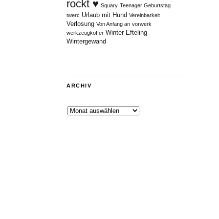
rockt ♥
Squary
Teenager Geburtstag
Urlaub mit Hund
twerc
Vereinbarkeit
Verlosung
Von Anfang an
vorwerk
Winter Efteling
werkzeugkoffer
Wintergewand
ARCHIV
Archiv