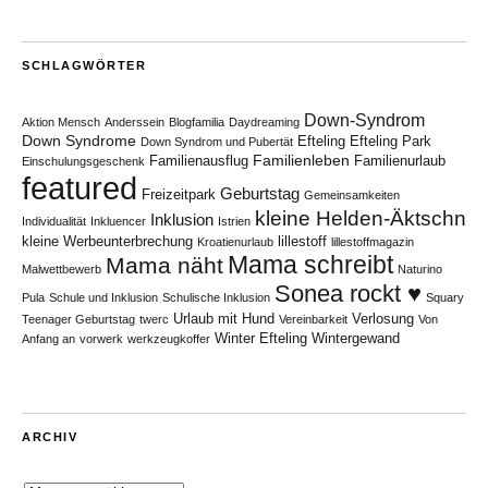
SCHLAGWÖRTER
Down-Syndrom
Aktion Mensch
Anderssein
Blogfamilia
Daydreaming
Down Syndrome
Efteling
Efteling Park
Down Syndrom und Pubertät
Familienleben
Familienausflug
Familienurlaub
Einschulungsgeschenk
featured
Geburtstag
Freizeitpark
Gemeinsamkeiten
kleine Helden-Äktschn
Inklusion
Individualität
Inkluencer
Istrien
kleine Werbeunterbrechung
lillestoff
Kroatienurlaub
lillestoffmagazin
Mama schreibt
Mama näht
Malwettbewerb
Naturino
Sonea rockt ♥
Pula
Schule und Inklusion
Schulische Inklusion
Squary
Urlaub mit Hund
Verlosung
Teenager Geburtstag
twerc
Vereinbarkeit
Von
Winter Efteling
Wintergewand
Anfang an
vorwerk
werkzeugkoffer
ARCHIV