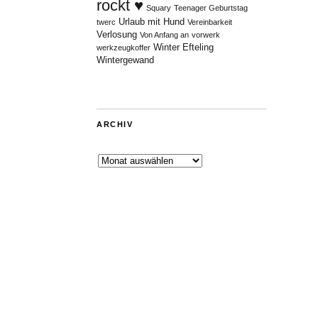
rockt ♥
Squary
Teenager Geburtstag
Urlaub mit Hund
twerc
Vereinbarkeit
Verlosung
Von Anfang an
vorwerk
Winter Efteling
werkzeugkoffer
Wintergewand
ARCHIV
Archiv