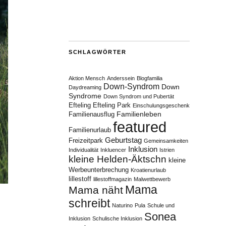
SCHLAGWÖRTER
Aktion Mensch
Anderssein
Blogfamilia
Down-Syndrom
Down
Daydreaming
Syndrome
Down Syndrom und Pubertät
Efteling
Efteling Park
Einschulungsgeschenk
Familienleben
Familienausflug
featured
Familienurlaub
Geburtstag
Freizeitpark
Gemeinsamkeiten
Inklusion
Individualität
Inkluencer
Istrien
kleine Helden-Äktschn
kleine
Werbeunterbrechung
Kroatienurlaub
lillestoff
lillestoffmagazin
Malwettbewerb
Mama
Mama näht
schreibt
Naturino
Pula
Schule und
Sonea
Inklusion
Schulische Inklusion