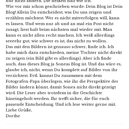
nur nicht ändern. Die heißen halt wie ich.
Wie vor mir schon geschrieben wurde: Dein Blog ist Dein
Blog! Allein Du entscheidest, was Du uns zeigen und
erzählen möchtest. Wer es nicht mitverfolgen will, kann
es lassen. Und wem nur ab und an mal ein Post nicht
zusagt, liest halt beim nächsten mal wieder mit. Man
kann es nicht allen recht machen. Ich weiß allerdings
seeeehr gut, wie schwer es ist, das nicht zu wollen.
Das mit den Bildern ist genauso schwer, finde ich. Ich
habe mich dazu entschieden, meine Tochter nicht direkt
zu zeigen (ein Bild gibt es allerdings). Aber ich finde
auch, dass dieses Blog ja Soneas Blog ist. Und das wäre es,
glaube ich, nicht, wenn Du komplett auf Bilder von ihr
verzichtest. Evtl. kannst Du zusammen mit dem
Fotografen-Papa überlegen, wie ihr die Perspektive der
Bilder ändern könnt, damit Sonea nicht direkt gezeigt
wird. Die Leser aber trotzdem in die Geschichte
hineingeholt werden. Ihr trefft sicher, die für euch
passende Entscheidung. Und ich lese weiter gerne mit.
Liebe Grüße,
Dorthe