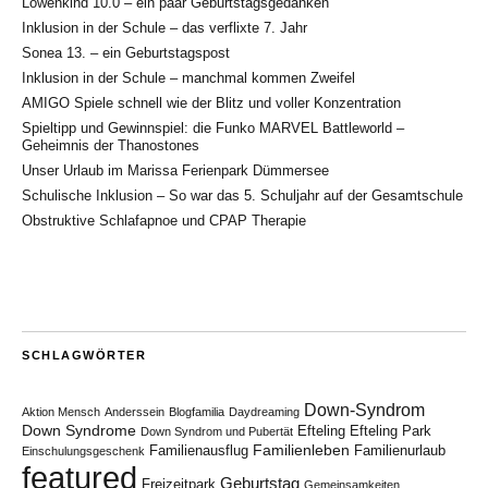
Löwenkind 10.0 – ein paar Geburtstagsgedanken
Inklusion in der Schule – das verflixte 7. Jahr
Sonea 13. – ein Geburtstagspost
Inklusion in der Schule – manchmal kommen Zweifel
AMIGO Spiele schnell wie der Blitz und voller Konzentration
Spieltipp und Gewinnspiel: die Funko MARVEL Battleworld –
Geheimnis der Thanostones
Unser Urlaub im Marissa Ferienpark Dümmersee
Schulische Inklusion – So war das 5. Schuljahr auf der Gesamtschule
Obstruktive Schlafapnoe und CPAP Therapie
SCHLAGWÖRTER
Down-Syndrom
Aktion Mensch
Anderssein
Blogfamilia
Daydreaming
Down Syndrome
Efteling
Efteling Park
Down Syndrom und Pubertät
Familienleben
Familienausflug
Familienurlaub
Einschulungsgeschenk
featured
Geburtstag
Freizeitpark
Gemeinsamkeiten