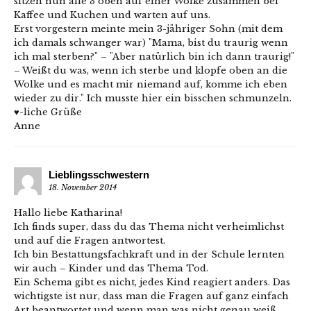
sitzen nun alle 3 oben auf einer Wolke zusammen bei
Kaffee und Kuchen und warten auf uns.
Erst vorgestern meinte mein 3-jähriger Sohn (mit dem
ich damals schwanger war) "Mama, bist du traurig wenn
ich mal sterben?" – "Aber natürlich bin ich dann traurig!"
– Weißt du was, wenn ich sterbe und klopfe oben an die
Wolke und es macht mir niemand auf, komme ich eben
wieder zu dir." Ich musste hier ein bisschen schmunzeln.
♥-liche Grüße
Anne
Lieblingsschwestern
18. November 2014
Hallo liebe Katharina!
Ich finds super, dass du das Thema nicht verheimlichst
und auf die Fragen antwortest.
Ich bin Bestattungsfachkraft und in der Schule lernten
wir auch – Kinder und das Thema Tod.
Ein Schema gibt es nicht, jedes Kind reagiert anders. Das
wichtigste ist nur, dass man die Fragen auf ganz einfach
Art beantwortet und wenn man was nicht genau weiß,