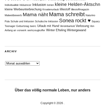
kleine Helden-Äktschn
Inklusion
Individualität
Inkluencer
Istrien
kleine Werbeunterbrechung
lillestoff
Kroatienurlaub
lillestoffmagazin
Mama schreibt
Mama näht
Malwettbewerb
Naturino
Sonea rockt ♥
Pula
Schule und Inklusion
Schulische Inklusion
Squary
Urlaub mit Hund
Verlosung
Teenager Geburtstag
twerc
Vereinbarkeit
Von
Winter Efteling
Wintergewand
Anfang an
vorwerk
werkzeugkoffer
ARCHIV
Archiv
Über das völlig normale Leben, nur anders
Copyright © 2026