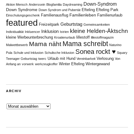
Down-Syndrom
Aktion Mensch
Anderssein
Blogfamilia
Daydreaming
Down Syndrome
Efteling
Efteling Park
Down Syndrom und Pubertät
Familienleben
Familienausflug
Familienurlaub
Einschulungsgeschenk
featured
Geburtstag
Freizeitpark
Gemeinsamkeiten
kleine Helden-Äktschn
Inklusion
Individualität
Inkluencer
Istrien
kleine Werbeunterbrechung
lillestoff
Kroatienurlaub
lillestoffmagazin
Mama schreibt
Mama näht
Malwettbewerb
Naturino
Sonea rockt ♥
Pula
Schule und Inklusion
Schulische Inklusion
Squary
Urlaub mit Hund
Verlosung
Teenager Geburtstag
twerc
Vereinbarkeit
Von
Winter Efteling
Wintergewand
Anfang an
vorwerk
werkzeugkoffer
ARCHIV
Archiv