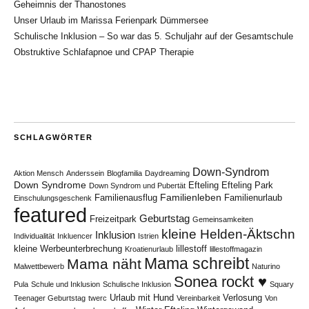
Geheimnis der Thanostones
Unser Urlaub im Marissa Ferienpark Dümmersee
Schulische Inklusion – So war das 5. Schuljahr auf der Gesamtschule
Obstruktive Schlafapnoe und CPAP Therapie
SCHLAGWÖRTER
Down-Syndrom
Aktion Mensch
Anderssein
Blogfamilia
Daydreaming
Down Syndrome
Efteling
Efteling Park
Down Syndrom und Pubertät
Familienleben
Familienausflug
Familienurlaub
Einschulungsgeschenk
featured
Geburtstag
Freizeitpark
Gemeinsamkeiten
kleine Helden-Äktschn
Inklusion
Individualität
Inkluencer
Istrien
kleine Werbeunterbrechung
lillestoff
Kroatienurlaub
lillestoffmagazin
Mama schreibt
Mama näht
Malwettbewerb
Naturino
Sonea rockt ♥
Pula
Schule und Inklusion
Schulische Inklusion
Squary
Urlaub mit Hund
Verlosung
Teenager Geburtstag
twerc
Vereinbarkeit
Von