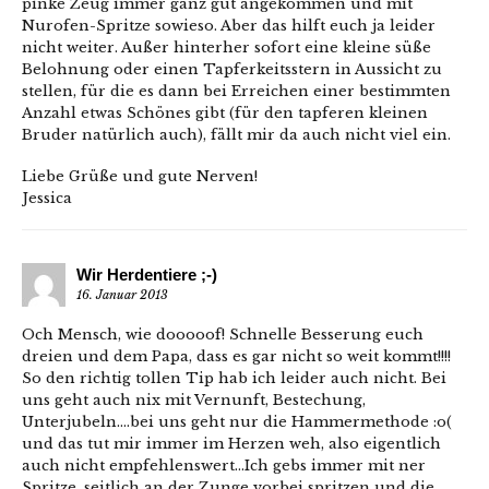
pinke Zeug immer ganz gut angekommen und mit
Nurofen-Spritze sowieso. Aber das hilft euch ja leider
nicht weiter. Außer hinterher sofort eine kleine süße
Belohnung oder einen Tapferkeitsstern in Aussicht zu
stellen, für die es dann bei Erreichen einer bestimmten
Anzahl etwas Schönes gibt (für den tapferen kleinen
Bruder natürlich auch), fällt mir da auch nicht viel ein.
Liebe Grüße und gute Nerven!
Jessica
Wir Herdentiere ;-)
16. Januar 2013
Och Mensch, wie dooooof! Schnelle Besserung euch
dreien und dem Papa, dass es gar nicht so weit kommt!!!!
So den richtig tollen Tip hab ich leider auch nicht. Bei
uns geht auch nix mit Vernunft, Bestechung,
Unterjubeln….bei uns geht nur die Hammermethode :o(
und das tut mir immer im Herzen weh, also eigentlich
auch nicht empfehlenswert…Ich gebs immer mit ner
Spritze, seitlich an der Zunge vorbei spritzen und die