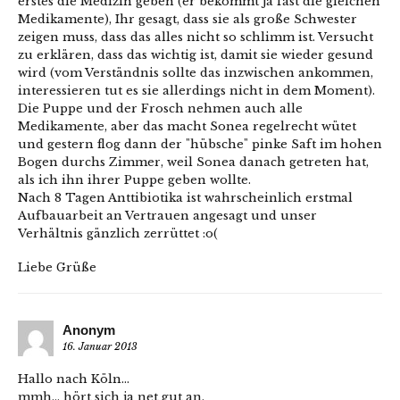
erstes die Medizin geben (er bekommt ja fast die gleichen
Medikamente), Ihr gesagt, dass sie als große Schwester
zeigen muss, dass das alles nicht so schlimm ist. Versucht
zu erklären, dass das wichtig ist, damit sie wieder gesund
wird (vom Verständnis sollte das inzwischen ankommen,
interessieren tut es sie allerdings nicht in dem Moment).
Die Puppe und der Frosch nehmen auch alle
Medikamente, aber das macht Sonea regelrecht wütet
und gestern flog dann der "hübsche" pinke Saft im hohen
Bogen durchs Zimmer, weil Sonea danach getreten hat,
als ich ihn ihrer Puppe geben wollte.
Nach 8 Tagen Anttibiotika ist wahrscheinlich erstmal
Aufbauarbeit an Vertrauen angesagt und unser
Verhältnis gänzlich zerrüttet :o(
Liebe Grüße
Anonym
16. Januar 2013
Hallo nach Köln…
mmh… hört sich ja net gut an.