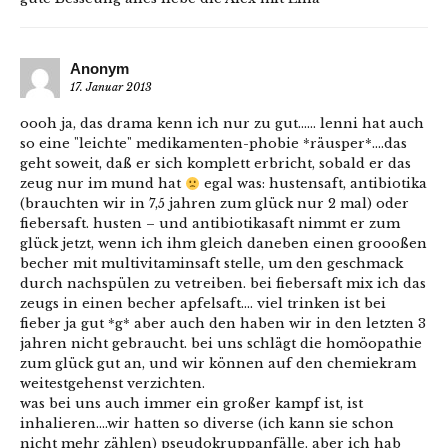
Anonym
17. Januar 2013
oooh ja, das drama kenn ich nur zu gut…… lenni hat auch
so eine "leichte" medikamenten-phobie *räusper*….das
geht soweit, daß er sich komplett erbricht, sobald er das
zeug nur im mund hat
egal was: hustensaft, antibiotika
(brauchten wir in 7,5 jahren zum glück nur 2 mal) oder
fiebersaft. husten – und antibiotikasaft nimmt er zum
glück jetzt, wenn ich ihm gleich daneben einen groooßen
becher mit multivitaminsaft stelle, um den geschmack
durch nachspülen zu vetreiben. bei fiebersaft mix ich das
zeugs in einen becher apfelsaft…. viel trinken ist bei
fieber ja gut *g* aber auch den haben wir in den letzten 3
jahren nicht gebraucht. bei uns schlägt die homöopathie
zum glück gut an, und wir können auf den chemiekram
weitestgehenst verzichten.
was bei uns auch immer ein großer kampf ist, ist
inhalieren….wir hatten so diverse (ich kann sie schon
nicht mehr zählen) pseudokruppanfälle. aber ich hab