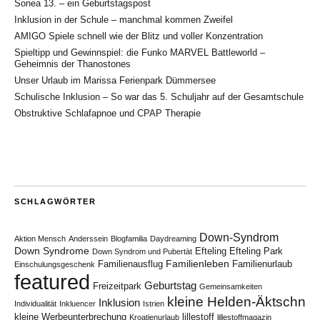
Sonea 13. – ein Geburtstagspost
Inklusion in der Schule – manchmal kommen Zweifel
AMIGO Spiele schnell wie der Blitz und voller Konzentration
Spieltipp und Gewinnspiel: die Funko MARVEL Battleworld –
Geheimnis der Thanostones
Unser Urlaub im Marissa Ferienpark Dümmersee
Schulische Inklusion – So war das 5. Schuljahr auf der Gesamtschule
Obstruktive Schlafapnoe und CPAP Therapie
SCHLAGWÖRTER
Down-Syndrom
Aktion Mensch
Anderssein
Blogfamilia
Daydreaming
Down Syndrome
Efteling
Efteling Park
Down Syndrom und Pubertät
Familienleben
Familienausflug
Familienurlaub
Einschulungsgeschenk
featured
Geburtstag
Freizeitpark
Gemeinsamkeiten
kleine Helden-Äktschn
Inklusion
Individualität
Inkluencer
Istrien
kleine Werbeunterbrechung
lillestoff
Kroatienurlaub
lillestoffmagazin