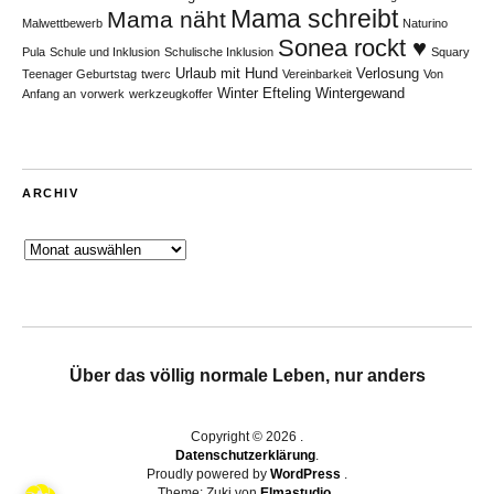
Mama schreibt
Mama näht
Malwettbewerb
Naturino
Sonea rockt ♥
Pula
Schule und Inklusion
Schulische Inklusion
Squary
Urlaub mit Hund
Verlosung
Teenager Geburtstag
twerc
Vereinbarkeit
Von
Winter Efteling
Wintergewand
Anfang an
vorwerk
werkzeugkoffer
ARCHIV
Archiv
Über das völlig normale Leben, nur anders
Copyright © 2026
Datenschutzerklärung
Proudly powered by
WordPress
Theme: Zuki von
Elmastudio