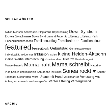
SCHLAGWÖRTER
Down-Syndrom
Aktion Mensch
Anderssein
Blogfamilia
Daydreaming
Down Syndrome
Efteling
Efteling Park
Down Syndrom und Pubertät
Familienleben
Familienausflug
Familienurlaub
Einschulungsgeschenk
featured
Geburtstag
Freizeitpark
Gemeinsamkeiten
kleine Helden-Äktschn
Inklusion
Individualität
Inkluencer
Istrien
kleine Werbeunterbrechung
lillestoff
Kroatienurlaub
lillestoffmagazin
Mama schreibt
Mama näht
Malwettbewerb
Naturino
Sonea rockt ♥
Pula
Schule und Inklusion
Schulische Inklusion
Squary
Urlaub mit Hund
Verlosung
Teenager Geburtstag
twerc
Vereinbarkeit
Von
Winter Efteling
Wintergewand
Anfang an
vorwerk
werkzeugkoffer
ARCHIV