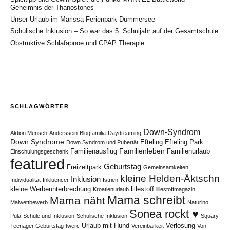
Geheimnis der Thanostones
Unser Urlaub im Marissa Ferienpark Dümmersee
Schulische Inklusion – So war das 5. Schuljahr auf der Gesamtschule
Obstruktive Schlafapnoe und CPAP Therapie
SCHLAGWÖRTER
Down-Syndrom
Aktion Mensch
Anderssein
Blogfamilia
Daydreaming
Down Syndrome
Efteling
Efteling Park
Down Syndrom und Pubertät
Familienleben
Familienausflug
Familienurlaub
Einschulungsgeschenk
featured
Geburtstag
Freizeitpark
Gemeinsamkeiten
kleine Helden-Äktschn
Inklusion
Individualität
Inkluencer
Istrien
kleine Werbeunterbrechung
lillestoff
Kroatienurlaub
lillestoffmagazin
Mama schreibt
Mama näht
Malwettbewerb
Naturino
Sonea rockt ♥
Pula
Schule und Inklusion
Schulische Inklusion
Squary
Urlaub mit Hund
Verlosung
Teenager Geburtstag
twerc
Vereinbarkeit
Von