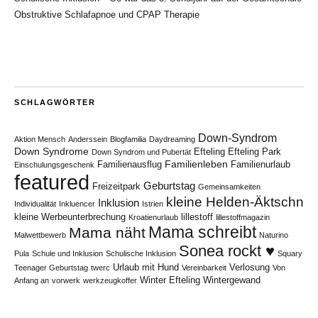
Obstruktive Schlafapnoe und CPAP Therapie
SCHLAGWÖRTER
Down-Syndrom
Aktion Mensch
Anderssein
Blogfamilia
Daydreaming
Down Syndrome
Efteling
Efteling Park
Down Syndrom und Pubertät
Familienleben
Familienausflug
Familienurlaub
Einschulungsgeschenk
featured
Geburtstag
Freizeitpark
Gemeinsamkeiten
kleine Helden-Äktschn
Inklusion
Individualität
Inkluencer
Istrien
kleine Werbeunterbrechung
lillestoff
Kroatienurlaub
lillestoffmagazin
Mama schreibt
Mama näht
Malwettbewerb
Naturino
Sonea rockt ♥
Pula
Schule und Inklusion
Schulische Inklusion
Squary
Urlaub mit Hund
Verlosung
Teenager Geburtstag
twerc
Vereinbarkeit
Von
Winter Efteling
Wintergewand
Anfang an
vorwerk
werkzeugkoffer