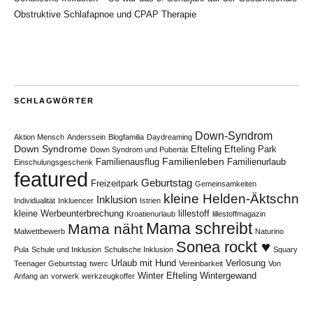
Obstruktive Schlafapnoe und CPAP Therapie
SCHLAGWÖRTER
Down-Syndrom
Aktion Mensch
Anderssein
Blogfamilia
Daydreaming
Down Syndrome
Efteling
Efteling Park
Down Syndrom und Pubertät
Familienleben
Familienausflug
Familienurlaub
Einschulungsgeschenk
featured
Geburtstag
Freizeitpark
Gemeinsamkeiten
kleine Helden-Äktschn
Inklusion
Individualität
Inkluencer
Istrien
kleine Werbeunterbrechung
lillestoff
Kroatienurlaub
lillestoffmagazin
Mama schreibt
Mama näht
Malwettbewerb
Naturino
Sonea rockt ♥
Pula
Schule und Inklusion
Schulische Inklusion
Squary
Urlaub mit Hund
Verlosung
Teenager Geburtstag
twerc
Vereinbarkeit
Von
Winter Efteling
Wintergewand
Anfang an
vorwerk
werkzeugkoffer