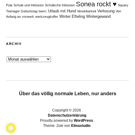
Sonea rockt ♥
Pula
Schule und Inklusion
Schulische Inklusion
Squary
Urlaub mit Hund
Verlosung
Teenager Geburtstag
twerc
Vereinbarkeit
Von
Winter Efteling
Wintergewand
Anfang an
vorwerk
werkzeugkoffer
ARCHIV
Archiv
Über das völlig normale Leben, nur anders
Copyright © 2026
Datenschutzerklärung
Proudly powered by
WordPress
Theme: Zuki von
Elmastudio