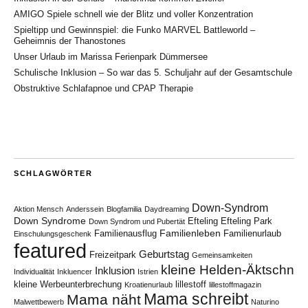
AMIGO Spiele schnell wie der Blitz und voller Konzentration
Spieltipp und Gewinnspiel: die Funko MARVEL Battleworld –
Geheimnis der Thanostones
Unser Urlaub im Marissa Ferienpark Dümmersee
Schulische Inklusion – So war das 5. Schuljahr auf der Gesamtschule
Obstruktive Schlafapnoe und CPAP Therapie
SCHLAGWÖRTER
Down-Syndrom
Aktion Mensch
Anderssein
Blogfamilia
Daydreaming
Down Syndrome
Efteling
Efteling Park
Down Syndrom und Pubertät
Familienleben
Familienausflug
Familienurlaub
Einschulungsgeschenk
featured
Geburtstag
Freizeitpark
Gemeinsamkeiten
kleine Helden-Äktschn
Inklusion
Individualität
Inkluencer
Istrien
kleine Werbeunterbrechung
lillestoff
Kroatienurlaub
lillestoffmagazin
Mama schreibt
Mama näht
Malwettbewerb
Naturino