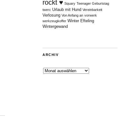
rockt ♥
Squary
Teenager Geburtstag
Urlaub mit Hund
twerc
Vereinbarkeit
Verlosung
Von Anfang an
vorwerk
Winter Efteling
werkzeugkoffer
Wintergewand
ARCHIV
Archiv