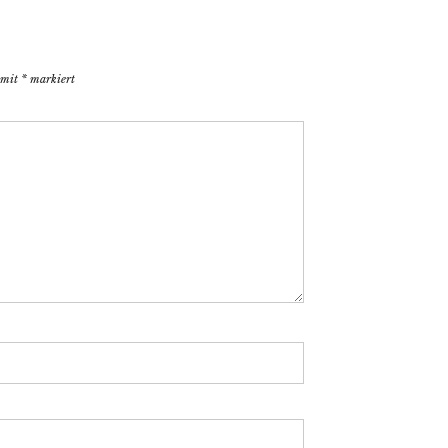
d mit
*
markiert