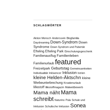
SCHLAGWÖRTER
Aktion Mensch
Anderssein
Blogfamilia
Down-Syndrom
Down
Daydreaming
Syndrome
Down Syndrom und Pubertät
Efteling
Efteling Park
Einschulungsgeschenk
Familienleben
Familienausflug
featured
Familienurlaub
Geburtstag
Freizeitpark
Gemeinsamkeiten
Inklusion
Individualität
Inkluencer
Istrien
kleine Helden-Äktschn
kleine
Werbeunterbrechung
Kroatienurlaub
lillestoff
lillestoffmagazin
Malwettbewerb
Mama
Mama näht
schreibt
Naturino
Pula
Schule und
Sonea
Inklusion
Schulische Inklusion