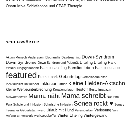
Obstruktive Schlafapnoe und CPAP Therapie
SCHLAGWÖRTER
Down-Syndrom
Aktion Mensch
Anderssein
Blogfamilia
Daydreaming
Down Syndrome
Efteling
Efteling Park
Down Syndrom und Pubertät
Familienleben
Familienausflug
Familienurlaub
Einschulungsgeschenk
featured
Geburtstag
Freizeitpark
Gemeinsamkeiten
kleine Helden-Äktschn
Inklusion
Individualität
Inkluencer
Istrien
kleine Werbeunterbrechung
lillestoff
Kroatienurlaub
lillestoffmagazin
Mama schreibt
Mama näht
Malwettbewerb
Naturino
Sonea rockt ♥
Pula
Schule und Inklusion
Schulische Inklusion
Squary
Urlaub mit Hund
Verlosung
Teenager Geburtstag
twerc
Vereinbarkeit
Von
Winter Efteling
Wintergewand
Anfang an
vorwerk
werkzeugkoffer