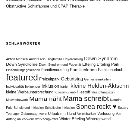
Obstruktive Schlafapnoe und CPAP Therapie
SCHLAGWÖRTER
Down-Syndrom
Aktion Mensch
Anderssein
Blogfamilia
Daydreaming
Down Syndrome
Efteling
Efteling Park
Down Syndrom und Pubertät
Familienleben
Familienausflug
Familienurlaub
Einschulungsgeschenk
featured
Geburtstag
Freizeitpark
Gemeinsamkeiten
kleine Helden-Äktschn
Inklusion
Individualität
Inkluencer
Istrien
kleine Werbeunterbrechung
lillestoff
Kroatienurlaub
lillestoffmagazin
Mama schreibt
Mama näht
Malwettbewerb
Naturino
Sonea rockt ♥
Pula
Schule und Inklusion
Schulische Inklusion
Squary
Urlaub mit Hund
Verlosung
Teenager Geburtstag
twerc
Vereinbarkeit
Von
Winter Efteling
Wintergewand
Anfang an
vorwerk
werkzeugkoffer