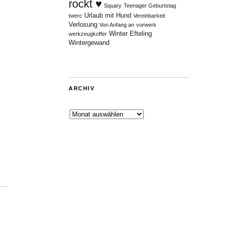
rockt ♥
Squary
Teenager Geburtstag
Urlaub mit Hund
twerc
Vereinbarkeit
Verlosung
Von Anfang an
vorwerk
Winter Efteling
werkzeugkoffer
Wintergewand
ARCHIV
Archiv