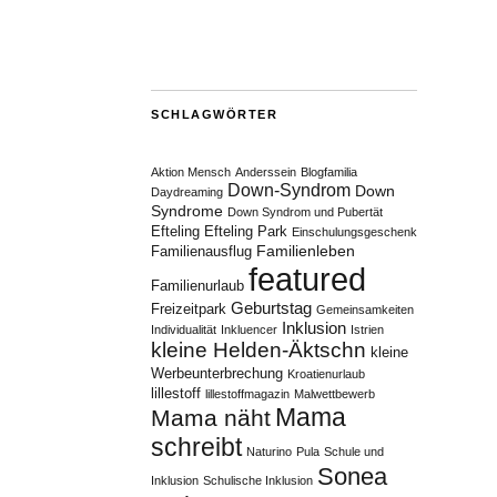
SCHLAGWÖRTER
Aktion Mensch
Anderssein
Blogfamilia
Down-Syndrom
Down
Daydreaming
Syndrome
Down Syndrom und Pubertät
Efteling
Efteling Park
Einschulungsgeschenk
Familienleben
Familienausflug
featured
Familienurlaub
Geburtstag
Freizeitpark
Gemeinsamkeiten
Inklusion
Individualität
Inkluencer
Istrien
kleine Helden-Äktschn
kleine
Werbeunterbrechung
Kroatienurlaub
lillestoff
lillestoffmagazin
Malwettbewerb
Mama
Mama näht
schreibt
Naturino
Pula
Schule und
Sonea
Inklusion
Schulische Inklusion