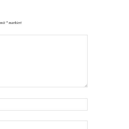
d mit
*
markiert