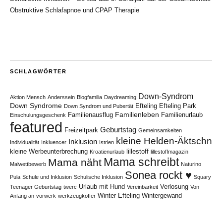
Obstruktive Schlafapnoe und CPAP Therapie
SCHLAGWÖRTER
Down-Syndrom
Aktion Mensch
Anderssein
Blogfamilia
Daydreaming
Down Syndrome
Efteling
Efteling Park
Down Syndrom und Pubertät
Familienleben
Familienausflug
Familienurlaub
Einschulungsgeschenk
featured
Geburtstag
Freizeitpark
Gemeinsamkeiten
kleine Helden-Äktschn
Inklusion
Individualität
Inkluencer
Istrien
kleine Werbeunterbrechung
lillestoff
Kroatienurlaub
lillestoffmagazin
Mama schreibt
Mama näht
Malwettbewerb
Naturino
Sonea rockt ♥
Pula
Schule und Inklusion
Schulische Inklusion
Squary
Urlaub mit Hund
Verlosung
Teenager Geburtstag
twerc
Vereinbarkeit
Von
Winter Efteling
Wintergewand
Anfang an
vorwerk
werkzeugkoffer