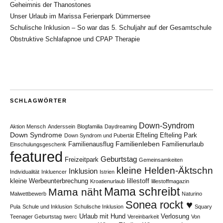
Geheimnis der Thanostones
Unser Urlaub im Marissa Ferienpark Dümmersee
Schulische Inklusion – So war das 5. Schuljahr auf der Gesamtschule
Obstruktive Schlafapnoe und CPAP Therapie
SCHLAGWÖRTER
Down-Syndrom
Aktion Mensch
Anderssein
Blogfamilia
Daydreaming
Down Syndrome
Efteling
Efteling Park
Down Syndrom und Pubertät
Familienleben
Familienausflug
Familienurlaub
Einschulungsgeschenk
featured
Geburtstag
Freizeitpark
Gemeinsamkeiten
kleine Helden-Äktschn
Inklusion
Individualität
Inkluencer
Istrien
kleine Werbeunterbrechung
lillestoff
Kroatienurlaub
lillestoffmagazin
Mama schreibt
Mama näht
Malwettbewerb
Naturino
Sonea rockt ♥
Pula
Schule und Inklusion
Schulische Inklusion
Squary
Urlaub mit Hund
Verlosung
Teenager Geburtstag
twerc
Vereinbarkeit
Von