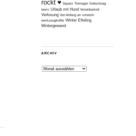
rockt ♥
Squary
Teenager Geburtstag
Urlaub mit Hund
twerc
Vereinbarkeit
Verlosung
Von Anfang an
vorwerk
Winter Efteling
werkzeugkoffer
Wintergewand
ARCHIV
Archiv