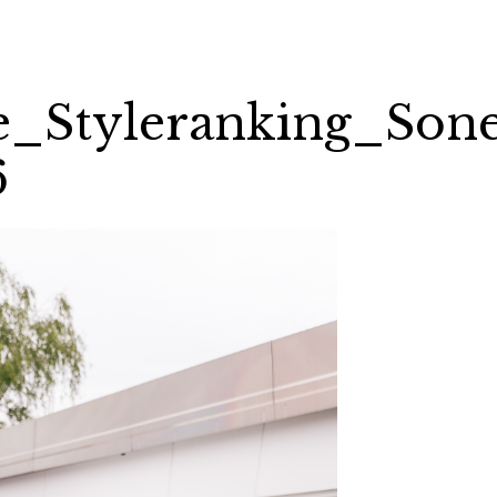
fe_Styleranking_Son
6