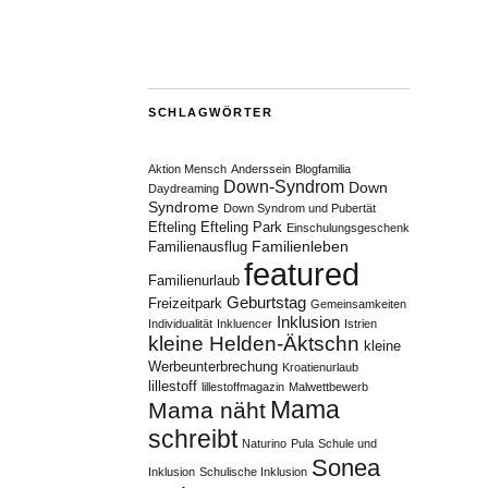
SCHLAGWÖRTER
Aktion Mensch
Anderssein
Blogfamilia
Down-Syndrom
Down
Daydreaming
Syndrome
Down Syndrom und Pubertät
Efteling
Efteling Park
Einschulungsgeschenk
Familienleben
Familienausflug
featured
Familienurlaub
Geburtstag
Freizeitpark
Gemeinsamkeiten
Inklusion
Individualität
Inkluencer
Istrien
kleine Helden-Äktschn
kleine
Werbeunterbrechung
Kroatienurlaub
lillestoff
lillestoffmagazin
Malwettbewerb
Mama
Mama näht
schreibt
Naturino
Pula
Schule und
Sonea
Inklusion
Schulische Inklusion