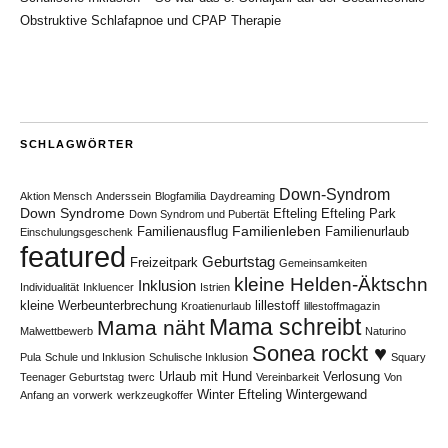
Obstruktive Schlafapnoe und CPAP Therapie
SCHLAGWÖRTER
Down-Syndrom
Aktion Mensch
Anderssein
Blogfamilia
Daydreaming
Down Syndrome
Efteling
Efteling Park
Down Syndrom und Pubertät
Familienleben
Familienausflug
Familienurlaub
Einschulungsgeschenk
featured
Geburtstag
Freizeitpark
Gemeinsamkeiten
kleine Helden-Äktschn
Inklusion
Individualität
Inkluencer
Istrien
kleine Werbeunterbrechung
lillestoff
Kroatienurlaub
lillestoffmagazin
Mama schreibt
Mama näht
Malwettbewerb
Naturino
Sonea rockt ♥
Pula
Schule und Inklusion
Schulische Inklusion
Squary
Urlaub mit Hund
Verlosung
Teenager Geburtstag
twerc
Vereinbarkeit
Von
Winter Efteling
Wintergewand
Anfang an
vorwerk
werkzeugkoffer