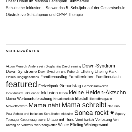
Unser Urlaub im Marissa Ferienpark Dümmersee
Schulische Inklusion – So war das 5. Schuljahr auf der Gesamtschule
Obstruktive Schlafapnoe und CPAP Therapie
SCHLAGWÖRTER
Down-Syndrom
Aktion Mensch
Anderssein
Blogfamilia
Daydreaming
Down Syndrome
Efteling
Efteling Park
Down Syndrom und Pubertät
Familienleben
Familienausflug
Familienurlaub
Einschulungsgeschenk
featured
Geburtstag
Freizeitpark
Gemeinsamkeiten
kleine Helden-Äktschn
Inklusion
Individualität
Inkluencer
Istrien
kleine Werbeunterbrechung
lillestoff
Kroatienurlaub
lillestoffmagazin
Mama schreibt
Mama näht
Malwettbewerb
Naturino
Sonea rockt ♥
Pula
Schule und Inklusion
Schulische Inklusion
Squary
Urlaub mit Hund
Verlosung
Teenager Geburtstag
twerc
Vereinbarkeit
Von
Winter Efteling
Wintergewand
Anfang an
vorwerk
werkzeugkoffer