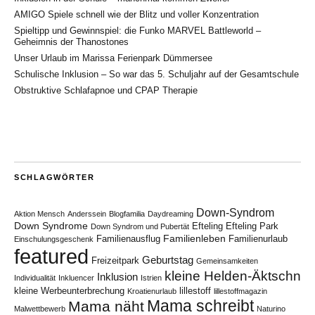
AMIGO Spiele schnell wie der Blitz und voller Konzentration
Spieltipp und Gewinnspiel: die Funko MARVEL Battleworld –
Geheimnis der Thanostones
Unser Urlaub im Marissa Ferienpark Dümmersee
Schulische Inklusion – So war das 5. Schuljahr auf der Gesamtschule
Obstruktive Schlafapnoe und CPAP Therapie
SCHLAGWÖRTER
Down-Syndrom
Aktion Mensch
Anderssein
Blogfamilia
Daydreaming
Down Syndrome
Efteling
Efteling Park
Down Syndrom und Pubertät
Familienleben
Familienausflug
Familienurlaub
Einschulungsgeschenk
featured
Geburtstag
Freizeitpark
Gemeinsamkeiten
kleine Helden-Äktschn
Inklusion
Individualität
Inkluencer
Istrien
kleine Werbeunterbrechung
lillestoff
Kroatienurlaub
lillestoffmagazin
Mama schreibt
Mama näht
Malwettbewerb
Naturino