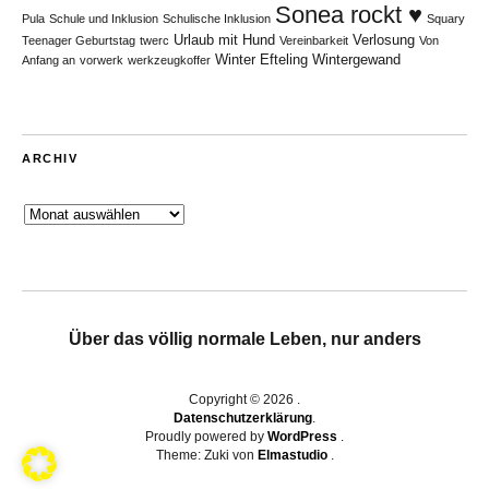
Sonea rockt ♥
Pula
Schule und Inklusion
Schulische Inklusion
Squary
Urlaub mit Hund
Verlosung
Teenager Geburtstag
twerc
Vereinbarkeit
Von
Winter Efteling
Wintergewand
Anfang an
vorwerk
werkzeugkoffer
ARCHIV
Archiv
Über das völlig normale Leben, nur anders
Copyright © 2026
Datenschutzerklärung
Proudly powered by
WordPress
Theme: Zuki von
Elmastudio