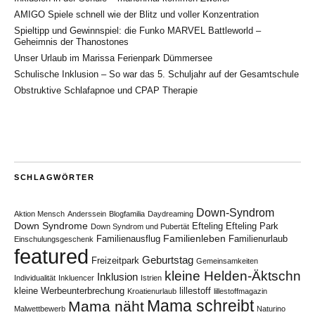
AMIGO Spiele schnell wie der Blitz und voller Konzentration
Spieltipp und Gewinnspiel: die Funko MARVEL Battleworld –
Geheimnis der Thanostones
Unser Urlaub im Marissa Ferienpark Dümmersee
Schulische Inklusion – So war das 5. Schuljahr auf der Gesamtschule
Obstruktive Schlafapnoe und CPAP Therapie
SCHLAGWÖRTER
Down-Syndrom
Aktion Mensch
Anderssein
Blogfamilia
Daydreaming
Down Syndrome
Efteling
Efteling Park
Down Syndrom und Pubertät
Familienleben
Familienausflug
Familienurlaub
Einschulungsgeschenk
featured
Geburtstag
Freizeitpark
Gemeinsamkeiten
kleine Helden-Äktschn
Inklusion
Individualität
Inkluencer
Istrien
kleine Werbeunterbrechung
lillestoff
Kroatienurlaub
lillestoffmagazin
Mama schreibt
Mama näht
Malwettbewerb
Naturino