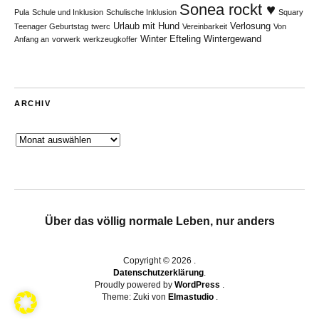
Sonea rockt ♥
Pula
Schule und Inklusion
Schulische Inklusion
Squary
Urlaub mit Hund
Verlosung
Teenager Geburtstag
twerc
Vereinbarkeit
Von
Winter Efteling
Wintergewand
Anfang an
vorwerk
werkzeugkoffer
ARCHIV
Archiv
Über das völlig normale Leben, nur anders
Copyright © 2026
Datenschutzerklärung
Proudly powered by
WordPress
Theme: Zuki von
Elmastudio