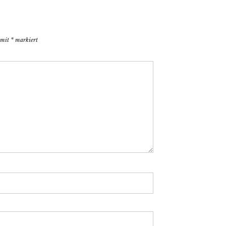
d mit
*
markiert