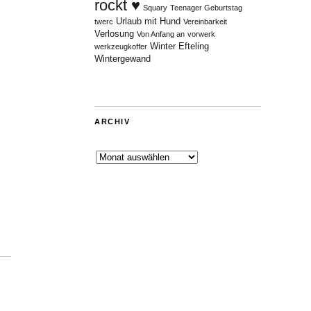
rockt ♥
Squary
Teenager Geburtstag
Urlaub mit Hund
twerc
Vereinbarkeit
Verlosung
Von Anfang an
vorwerk
Winter Efteling
werkzeugkoffer
Wintergewand
ARCHIV
Archiv