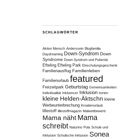
SCHLAGWÖRTER
Aktion Mensch
Anderssein
Blogfamilia
Down-Syndrom
Down
Daydreaming
Syndrome
Down Syndrom und Pubertät
Efteling
Efteling Park
Einschulungsgeschenk
Familienleben
Familienausflug
featured
Familienurlaub
Geburtstag
Freizeitpark
Gemeinsamkeiten
Inklusion
Individualität
Inkluencer
Istrien
kleine Helden-Äktschn
kleine
Werbeunterbrechung
Kroatienurlaub
lillestoff
lillestoffmagazin
Malwettbewerb
Mama
Mama näht
schreibt
Naturino
Pula
Schule und
Sonea
Inklusion
Schulische Inklusion