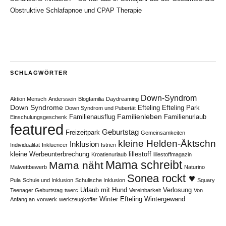
Obstruktive Schlafapnoe und CPAP Therapie
SCHLAGWÖRTER
Down-Syndrom
Aktion Mensch
Anderssein
Blogfamilia
Daydreaming
Down Syndrome
Efteling
Efteling Park
Down Syndrom und Pubertät
Familienleben
Familienausflug
Familienurlaub
Einschulungsgeschenk
featured
Geburtstag
Freizeitpark
Gemeinsamkeiten
kleine Helden-Äktschn
Inklusion
Individualität
Inkluencer
Istrien
kleine Werbeunterbrechung
lillestoff
Kroatienurlaub
lillestoffmagazin
Mama schreibt
Mama näht
Malwettbewerb
Naturino
Sonea rockt ♥
Pula
Schule und Inklusion
Schulische Inklusion
Squary
Urlaub mit Hund
Verlosung
Teenager Geburtstag
twerc
Vereinbarkeit
Von
Winter Efteling
Wintergewand
Anfang an
vorwerk
werkzeugkoffer