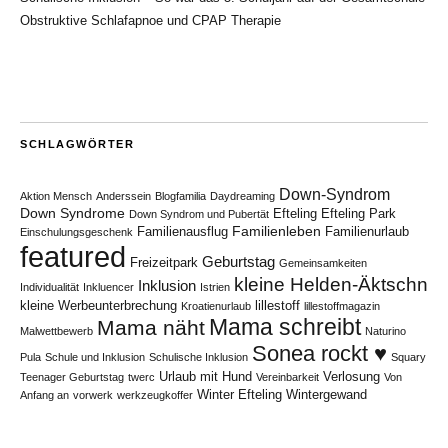
Obstruktive Schlafapnoe und CPAP Therapie
SCHLAGWÖRTER
Down-Syndrom
Aktion Mensch
Anderssein
Blogfamilia
Daydreaming
Down Syndrome
Efteling
Efteling Park
Down Syndrom und Pubertät
Familienleben
Familienausflug
Familienurlaub
Einschulungsgeschenk
featured
Geburtstag
Freizeitpark
Gemeinsamkeiten
kleine Helden-Äktschn
Inklusion
Individualität
Inkluencer
Istrien
kleine Werbeunterbrechung
lillestoff
Kroatienurlaub
lillestoffmagazin
Mama schreibt
Mama näht
Malwettbewerb
Naturino
Sonea rockt ♥
Pula
Schule und Inklusion
Schulische Inklusion
Squary
Urlaub mit Hund
Verlosung
Teenager Geburtstag
twerc
Vereinbarkeit
Von
Winter Efteling
Wintergewand
Anfang an
vorwerk
werkzeugkoffer