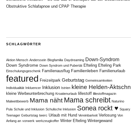
Obstruktive Schlafapnoe und CPAP Therapie
SCHLAGWÖRTER
Down-Syndrom
Aktion Mensch
Anderssein
Blogfamilia
Daydreaming
Down Syndrome
Efteling
Efteling Park
Down Syndrom und Pubertät
Familienleben
Familienausflug
Familienurlaub
Einschulungsgeschenk
featured
Geburtstag
Freizeitpark
Gemeinsamkeiten
kleine Helden-Äktschn
Inklusion
Individualität
Inkluencer
Istrien
kleine Werbeunterbrechung
lillestoff
Kroatienurlaub
lillestoffmagazin
Mama schreibt
Mama näht
Malwettbewerb
Naturino
Sonea rockt ♥
Pula
Schule und Inklusion
Schulische Inklusion
Squary
Urlaub mit Hund
Verlosung
Teenager Geburtstag
twerc
Vereinbarkeit
Von
Winter Efteling
Wintergewand
Anfang an
vorwerk
werkzeugkoffer