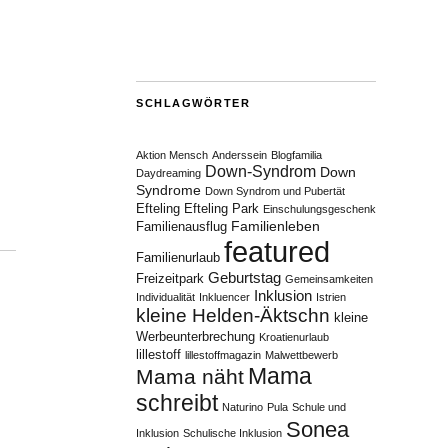
SCHLAGWÖRTER
Aktion Mensch
Anderssein
Blogfamilia
Down-Syndrom
Down
Daydreaming
Syndrome
Down Syndrom und Pubertät
Efteling
Efteling Park
Einschulungsgeschenk
Familienleben
Familienausflug
featured
Familienurlaub
Geburtstag
Freizeitpark
Gemeinsamkeiten
Inklusion
Individualität
Inkluencer
Istrien
kleine Helden-Äktschn
kleine
Werbeunterbrechung
Kroatienurlaub
lillestoff
lillestoffmagazin
Malwettbewerb
Mama
Mama näht
schreibt
Naturino
Pula
Schule und
Sonea
Inklusion
Schulische Inklusion