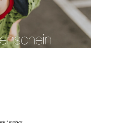
d mit
*
markiert