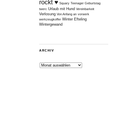
rockt ♥
Squary
Teenager Geburtstag
Urlaub mit Hund
twerc
Vereinbarkeit
Verlosung
Von Anfang an
vorwerk
Winter Efteling
werkzeugkoffer
Wintergewand
ARCHIV
Archiv