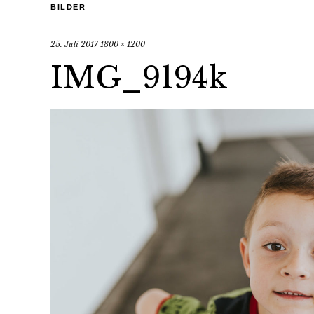
BILDER
25. Juli 2017
1800 × 1200
IMG_9194k