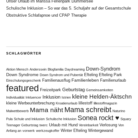
Unser Urlaub im Marissa Ferienpark Dümmersee
Schulische Inklusion – So war das 5. Schuljahr auf der Gesamtschule
Obstruktive Schlafapnoe und CPAP Therapie
SCHLAGWÖRTER
Down-Syndrom
Aktion Mensch
Anderssein
Blogfamilia
Daydreaming
Down Syndrome
Efteling
Efteling Park
Down Syndrom und Pubertät
Familienleben
Familienausflug
Familienurlaub
Einschulungsgeschenk
featured
Geburtstag
Freizeitpark
Gemeinsamkeiten
kleine Helden-Äktschn
Inklusion
Individualität
Inkluencer
Istrien
kleine Werbeunterbrechung
lillestoff
Kroatienurlaub
lillestoffmagazin
Mama schreibt
Mama näht
Malwettbewerb
Naturino
Sonea rockt ♥
Pula
Schule und Inklusion
Schulische Inklusion
Squary
Urlaub mit Hund
Verlosung
Teenager Geburtstag
twerc
Vereinbarkeit
Von
Winter Efteling
Wintergewand
Anfang an
vorwerk
werkzeugkoffer