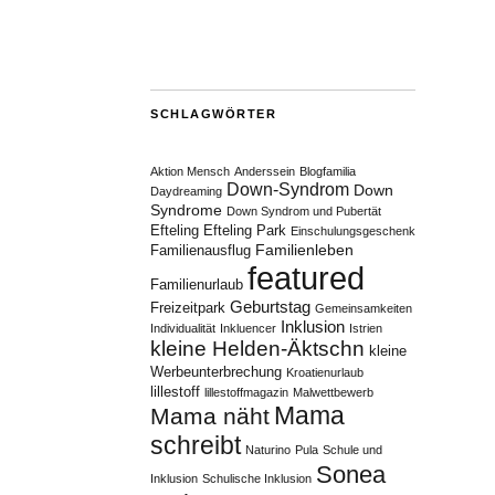
SCHLAGWÖRTER
Aktion Mensch
Anderssein
Blogfamilia
Down-Syndrom
Down
Daydreaming
Syndrome
Down Syndrom und Pubertät
Efteling
Efteling Park
Einschulungsgeschenk
Familienleben
Familienausflug
featured
Familienurlaub
Geburtstag
Freizeitpark
Gemeinsamkeiten
Inklusion
Individualität
Inkluencer
Istrien
kleine Helden-Äktschn
kleine
Werbeunterbrechung
Kroatienurlaub
lillestoff
lillestoffmagazin
Malwettbewerb
Mama
Mama näht
schreibt
Naturino
Pula
Schule und
Sonea
Inklusion
Schulische Inklusion