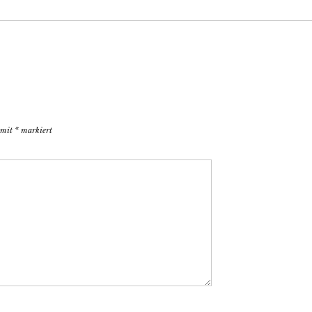
d mit
*
markiert