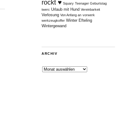
rockt ♥
Squary
Teenager Geburtstag
Urlaub mit Hund
twerc
Vereinbarkeit
Verlosung
Von Anfang an
vorwerk
Winter Efteling
werkzeugkoffer
Wintergewand
ARCHIV
Archiv