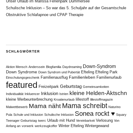
Unser Urlaub im Marissa Ferienpark Dümmersee
Schulische Inklusion – So war das 5. Schuljahr auf der Gesamtschule
Obstruktive Schlafapnoe und CPAP Therapie
SCHLAGWÖRTER
Down-Syndrom
Aktion Mensch
Anderssein
Blogfamilia
Daydreaming
Down Syndrome
Efteling
Efteling Park
Down Syndrom und Pubertät
Familienleben
Familienausflug
Familienurlaub
Einschulungsgeschenk
featured
Geburtstag
Freizeitpark
Gemeinsamkeiten
kleine Helden-Äktschn
Inklusion
Individualität
Inkluencer
Istrien
kleine Werbeunterbrechung
lillestoff
Kroatienurlaub
lillestoffmagazin
Mama schreibt
Mama näht
Malwettbewerb
Naturino
Sonea rockt ♥
Pula
Schule und Inklusion
Schulische Inklusion
Squary
Urlaub mit Hund
Verlosung
Teenager Geburtstag
twerc
Vereinbarkeit
Von
Winter Efteling
Wintergewand
Anfang an
vorwerk
werkzeugkoffer