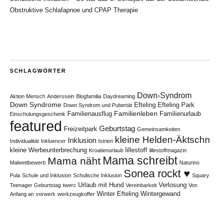
Obstruktive Schlafapnoe und CPAP Therapie
SCHLAGWÖRTER
Down-Syndrom
Aktion Mensch
Anderssein
Blogfamilia
Daydreaming
Down Syndrome
Efteling
Efteling Park
Down Syndrom und Pubertät
Familienleben
Familienausflug
Familienurlaub
Einschulungsgeschenk
featured
Geburtstag
Freizeitpark
Gemeinsamkeiten
kleine Helden-Äktschn
Inklusion
Individualität
Inkluencer
Istrien
kleine Werbeunterbrechung
lillestoff
Kroatienurlaub
lillestoffmagazin
Mama schreibt
Mama näht
Malwettbewerb
Naturino
Sonea rockt ♥
Pula
Schule und Inklusion
Schulische Inklusion
Squary
Urlaub mit Hund
Verlosung
Teenager Geburtstag
twerc
Vereinbarkeit
Von
Winter Efteling
Wintergewand
Anfang an
vorwerk
werkzeugkoffer