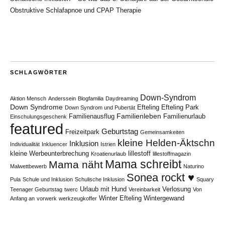
Obstruktive Schlafapnoe und CPAP Therapie
SCHLAGWÖRTER
Down-Syndrom
Aktion Mensch
Anderssein
Blogfamilia
Daydreaming
Down Syndrome
Efteling
Efteling Park
Down Syndrom und Pubertät
Familienleben
Familienausflug
Familienurlaub
Einschulungsgeschenk
featured
Geburtstag
Freizeitpark
Gemeinsamkeiten
kleine Helden-Äktschn
Inklusion
Individualität
Inkluencer
Istrien
kleine Werbeunterbrechung
lillestoff
Kroatienurlaub
lillestoffmagazin
Mama schreibt
Mama näht
Malwettbewerb
Naturino
Sonea rockt ♥
Pula
Schule und Inklusion
Schulische Inklusion
Squary
Urlaub mit Hund
Verlosung
Teenager Geburtstag
twerc
Vereinbarkeit
Von
Winter Efteling
Wintergewand
Anfang an
vorwerk
werkzeugkoffer