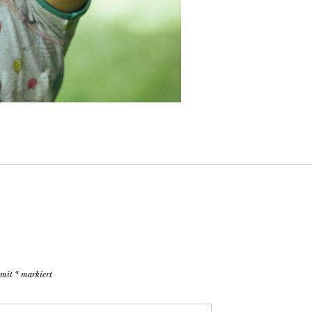
d mit
*
markiert