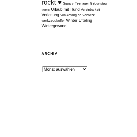
rockt ♥
Squary
Teenager Geburtstag
Urlaub mit Hund
twerc
Vereinbarkeit
Verlosung
Von Anfang an
vorwerk
Winter Efteling
werkzeugkoffer
Wintergewand
ARCHIV
Archiv