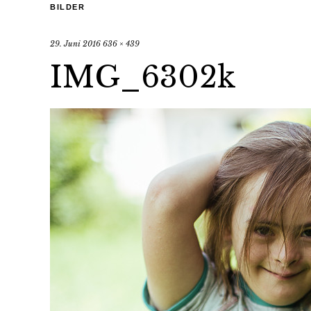
BILDER
29. Juni 2016
636 × 439
IMG_6302k