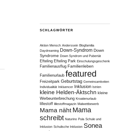
SCHLAGWÖRTER
Aktion Mensch
Anderssein
Blogfamilia
Down-Syndrom
Down
Daydreaming
Syndrome
Down Syndrom und Pubertät
Efteling
Efteling Park
Einschulungsgeschenk
Familienleben
Familienausflug
featured
Familienurlaub
Geburtstag
Freizeitpark
Gemeinsamkeiten
Inklusion
Individualität
Inkluencer
Istrien
kleine Helden-Äktschn
kleine
Werbeunterbrechung
Kroatienurlaub
lillestoff
lillestoffmagazin
Malwettbewerb
Mama
Mama näht
schreibt
Naturino
Pula
Schule und
Sonea
Inklusion
Schulische Inklusion