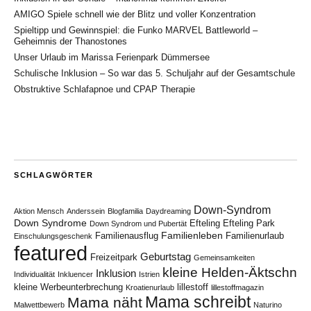
AMIGO Spiele schnell wie der Blitz und voller Konzentration
Spieltipp und Gewinnspiel: die Funko MARVEL Battleworld –
Geheimnis der Thanostones
Unser Urlaub im Marissa Ferienpark Dümmersee
Schulische Inklusion – So war das 5. Schuljahr auf der Gesamtschule
Obstruktive Schlafapnoe und CPAP Therapie
SCHLAGWÖRTER
Down-Syndrom
Aktion Mensch
Anderssein
Blogfamilia
Daydreaming
Down Syndrome
Efteling
Efteling Park
Down Syndrom und Pubertät
Familienleben
Familienausflug
Familienurlaub
Einschulungsgeschenk
featured
Geburtstag
Freizeitpark
Gemeinsamkeiten
kleine Helden-Äktschn
Inklusion
Individualität
Inkluencer
Istrien
kleine Werbeunterbrechung
lillestoff
Kroatienurlaub
lillestoffmagazin
Mama schreibt
Mama näht
Malwettbewerb
Naturino