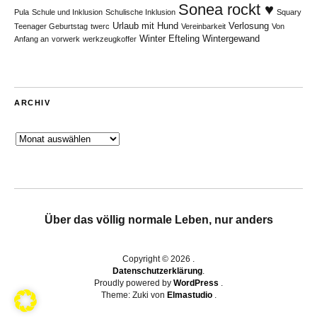
Sonea rockt ♥
Pula
Schule und Inklusion
Schulische Inklusion
Squary
Urlaub mit Hund
Verlosung
Teenager Geburtstag
twerc
Vereinbarkeit
Von
Winter Efteling
Wintergewand
Anfang an
vorwerk
werkzeugkoffer
ARCHIV
Archiv
Über das völlig normale Leben, nur anders
Copyright © 2026
Datenschutzerklärung
Proudly powered by
WordPress
Theme: Zuki von
Elmastudio