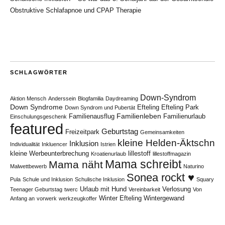
Obstruktive Schlafapnoe und CPAP Therapie
SCHLAGWÖRTER
Down-Syndrom
Aktion Mensch
Anderssein
Blogfamilia
Daydreaming
Down Syndrome
Efteling
Efteling Park
Down Syndrom und Pubertät
Familienleben
Familienausflug
Familienurlaub
Einschulungsgeschenk
featured
Geburtstag
Freizeitpark
Gemeinsamkeiten
kleine Helden-Äktschn
Inklusion
Individualität
Inkluencer
Istrien
kleine Werbeunterbrechung
lillestoff
Kroatienurlaub
lillestoffmagazin
Mama schreibt
Mama näht
Malwettbewerb
Naturino
Sonea rockt ♥
Pula
Schule und Inklusion
Schulische Inklusion
Squary
Urlaub mit Hund
Verlosung
Teenager Geburtstag
twerc
Vereinbarkeit
Von
Winter Efteling
Wintergewand
Anfang an
vorwerk
werkzeugkoffer