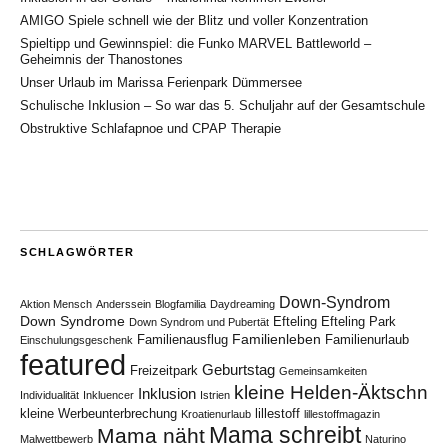
AMIGO Spiele schnell wie der Blitz und voller Konzentration
Spieltipp und Gewinnspiel: die Funko MARVEL Battleworld –
Geheimnis der Thanostones
Unser Urlaub im Marissa Ferienpark Dümmersee
Schulische Inklusion – So war das 5. Schuljahr auf der Gesamtschule
Obstruktive Schlafapnoe und CPAP Therapie
SCHLAGWÖRTER
Down-Syndrom
Aktion Mensch
Anderssein
Blogfamilia
Daydreaming
Down Syndrome
Efteling
Efteling Park
Down Syndrom und Pubertät
Familienleben
Familienausflug
Familienurlaub
Einschulungsgeschenk
featured
Geburtstag
Freizeitpark
Gemeinsamkeiten
kleine Helden-Äktschn
Inklusion
Individualität
Inkluencer
Istrien
kleine Werbeunterbrechung
lillestoff
Kroatienurlaub
lillestoffmagazin
Mama schreibt
Mama näht
Malwettbewerb
Naturino