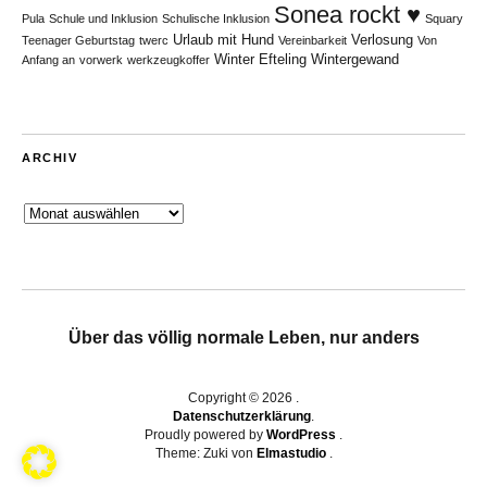
Sonea rockt ♥
Pula
Schule und Inklusion
Schulische Inklusion
Squary
Urlaub mit Hund
Verlosung
Teenager Geburtstag
twerc
Vereinbarkeit
Von
Winter Efteling
Wintergewand
Anfang an
vorwerk
werkzeugkoffer
ARCHIV
Archiv
Über das völlig normale Leben, nur anders
Copyright © 2026
Datenschutzerklärung
Proudly powered by
WordPress
Theme: Zuki von
Elmastudio