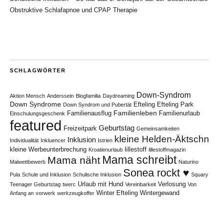
Obstruktive Schlafapnoe und CPAP Therapie
SCHLAGWÖRTER
Down-Syndrom
Aktion Mensch
Anderssein
Blogfamilia
Daydreaming
Down Syndrome
Efteling
Efteling Park
Down Syndrom und Pubertät
Familienleben
Familienausflug
Familienurlaub
Einschulungsgeschenk
featured
Geburtstag
Freizeitpark
Gemeinsamkeiten
kleine Helden-Äktschn
Inklusion
Individualität
Inkluencer
Istrien
kleine Werbeunterbrechung
lillestoff
Kroatienurlaub
lillestoffmagazin
Mama schreibt
Mama näht
Malwettbewerb
Naturino
Sonea rockt ♥
Pula
Schule und Inklusion
Schulische Inklusion
Squary
Urlaub mit Hund
Verlosung
Teenager Geburtstag
twerc
Vereinbarkeit
Von
Winter Efteling
Wintergewand
Anfang an
vorwerk
werkzeugkoffer