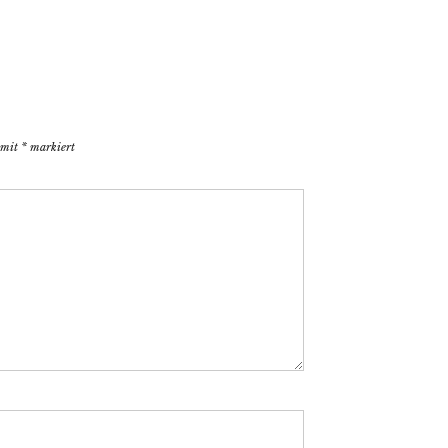
d mit
*
markiert