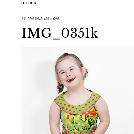
BILDER
22. Mai 2015
426 × 640
IMG_0351k