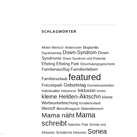
SCHLAGWÖRTER
Aktion Mensch
Anderssein
Blogfamilia
Down-Syndrom
Down
Daydreaming
Syndrome
Down Syndrom und Pubertät
Efteling
Efteling Park
Einschulungsgeschenk
Familienleben
Familienausflug
featured
Familienurlaub
Geburtstag
Freizeitpark
Gemeinsamkeiten
Inklusion
Individualität
Inkluencer
Istrien
kleine Helden-Äktschn
kleine
Werbeunterbrechung
Kroatienurlaub
lillestoff
lillestoffmagazin
Malwettbewerb
Mama
Mama näht
schreibt
Naturino
Pula
Schule und
Sonea
Inklusion
Schulische Inklusion