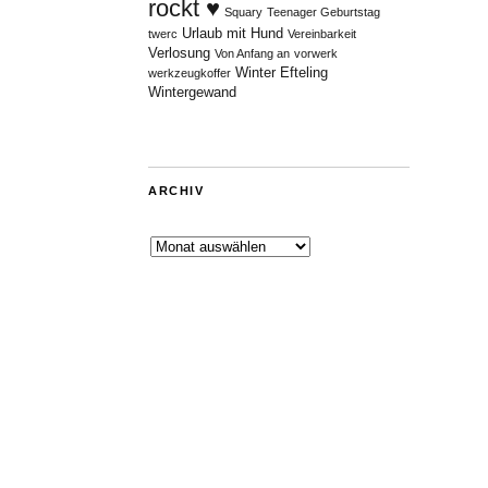
rockt ♥
Squary
Teenager Geburtstag
Urlaub mit Hund
twerc
Vereinbarkeit
Verlosung
Von Anfang an
vorwerk
Winter Efteling
werkzeugkoffer
Wintergewand
ARCHIV
Archiv