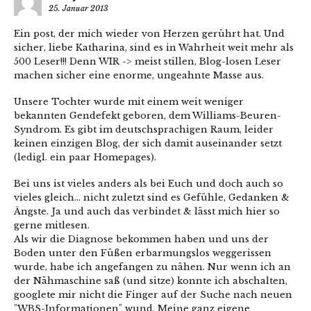
25. Januar 2013
Ein post, der mich wieder von Herzen gerührt hat. Und
sicher, liebe Katharina, sind es in Wahrheit weit mehr als
500 Leser!!! Denn WIR -> meist stillen, Blog-losen Leser
machen sicher eine enorme, ungeahnte Masse aus.
Unsere Tochter wurde mit einem weit weniger
bekannten Gendefekt geboren, dem Williams-Beuren-
Syndrom. Es gibt im deutschsprachigen Raum, leider
keinen einzigen Blog, der sich damit auseinander setzt
(ledigl. ein paar Homepages).
Bei uns ist vieles anders als bei Euch und doch auch so
vieles gleich… nicht zuletzt sind es Gefühle, Gedanken &
Ängste. Ja und auch das verbindet & lässt mich hier so
gerne mitlesen.
Als wir die Diagnose bekommen haben und uns der
Boden unter den Füßen erbarmungslos weggerissen
wurde, habe ich angefangen zu nähen. Nur wenn ich an
der Nähmaschine saß (und sitze) konnte ich abschalten,
googlete mir nicht die Finger auf der Suche nach neuen
"WBS-Informationen" wund. Meine ganz eigene