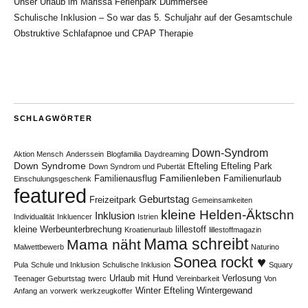
Unser Urlaub im Marissa Ferienpark Dümmersee
Schulische Inklusion – So war das 5. Schuljahr auf der Gesamtschule
Obstruktive Schlafapnoe und CPAP Therapie
SCHLAGWÖRTER
Down-Syndrom
Aktion Mensch
Anderssein
Blogfamilia
Daydreaming
Down Syndrome
Efteling
Efteling Park
Down Syndrom und Pubertät
Familienleben
Familienausflug
Familienurlaub
Einschulungsgeschenk
featured
Geburtstag
Freizeitpark
Gemeinsamkeiten
kleine Helden-Äktschn
Inklusion
Individualität
Inkluencer
Istrien
kleine Werbeunterbrechung
lillestoff
Kroatienurlaub
lillestoffmagazin
Mama schreibt
Mama näht
Malwettbewerb
Naturino
Sonea rockt ♥
Pula
Schule und Inklusion
Schulische Inklusion
Squary
Urlaub mit Hund
Verlosung
Teenager Geburtstag
twerc
Vereinbarkeit
Von
Winter Efteling
Wintergewand
Anfang an
vorwerk
werkzeugkoffer