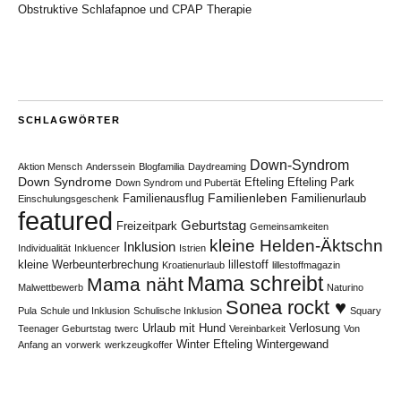
Obstruktive Schlafapnoe und CPAP Therapie
SCHLAGWÖRTER
Down-Syndrom
Aktion Mensch
Anderssein
Blogfamilia
Daydreaming
Down Syndrome
Efteling
Efteling Park
Down Syndrom und Pubertät
Familienleben
Familienausflug
Familienurlaub
Einschulungsgeschenk
featured
Geburtstag
Freizeitpark
Gemeinsamkeiten
kleine Helden-Äktschn
Inklusion
Individualität
Inkluencer
Istrien
kleine Werbeunterbrechung
lillestoff
Kroatienurlaub
lillestoffmagazin
Mama schreibt
Mama näht
Malwettbewerb
Naturino
Sonea rockt ♥
Pula
Schule und Inklusion
Schulische Inklusion
Squary
Urlaub mit Hund
Verlosung
Teenager Geburtstag
twerc
Vereinbarkeit
Von
Winter Efteling
Wintergewand
Anfang an
vorwerk
werkzeugkoffer