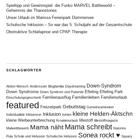
Spieltipp und Gewinnspiel: die Funko MARVEL Battleworld –
Geheimnis der Thanostones
Unser Urlaub im Marissa Ferienpark Dümmersee
Schulische Inklusion – So war das 5. Schuljahr auf der Gesamtschule
Obstruktive Schlafapnoe und CPAP Therapie
SCHLAGWÖRTER
Down-Syndrom
Aktion Mensch
Anderssein
Blogfamilia
Daydreaming
Down Syndrome
Efteling
Efteling Park
Down Syndrom und Pubertät
Familienleben
Familienausflug
Familienurlaub
Einschulungsgeschenk
featured
Geburtstag
Freizeitpark
Gemeinsamkeiten
kleine Helden-Äktschn
Inklusion
Individualität
Inkluencer
Istrien
kleine Werbeunterbrechung
lillestoff
Kroatienurlaub
lillestoffmagazin
Mama schreibt
Mama näht
Malwettbewerb
Naturino
Sonea rockt ♥
Pula
Schule und Inklusion
Schulische Inklusion
Squary