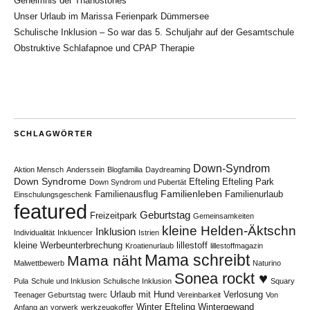
Geheimnis der Thanostones
Unser Urlaub im Marissa Ferienpark Dümmersee
Schulische Inklusion – So war das 5. Schuljahr auf der Gesamtschule
Obstruktive Schlafapnoe und CPAP Therapie
SCHLAGWÖRTER
Down-Syndrom
Aktion Mensch
Anderssein
Blogfamilia
Daydreaming
Down Syndrome
Efteling
Efteling Park
Down Syndrom und Pubertät
Familienleben
Familienausflug
Familienurlaub
Einschulungsgeschenk
featured
Geburtstag
Freizeitpark
Gemeinsamkeiten
kleine Helden-Äktschn
Inklusion
Individualität
Inkluencer
Istrien
kleine Werbeunterbrechung
lillestoff
Kroatienurlaub
lillestoffmagazin
Mama schreibt
Mama näht
Malwettbewerb
Naturino
Sonea rockt ♥
Pula
Schule und Inklusion
Schulische Inklusion
Squary
Urlaub mit Hund
Verlosung
Teenager Geburtstag
twerc
Vereinbarkeit
Von
Winter Efteling
Wintergewand
Anfang an
vorwerk
werkzeugkoffer