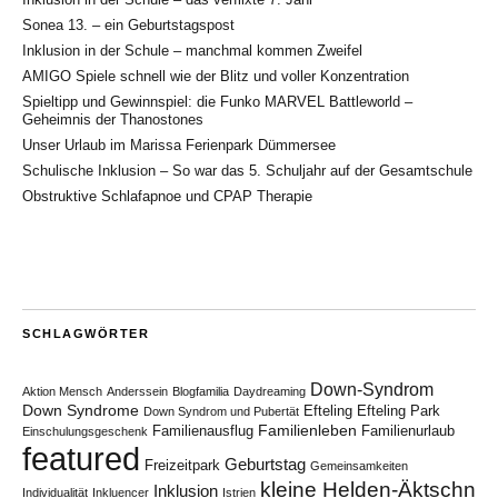
Sonea 13. – ein Geburtstagspost
Inklusion in der Schule – manchmal kommen Zweifel
AMIGO Spiele schnell wie der Blitz und voller Konzentration
Spieltipp und Gewinnspiel: die Funko MARVEL Battleworld –
Geheimnis der Thanostones
Unser Urlaub im Marissa Ferienpark Dümmersee
Schulische Inklusion – So war das 5. Schuljahr auf der Gesamtschule
Obstruktive Schlafapnoe und CPAP Therapie
SCHLAGWÖRTER
Down-Syndrom
Aktion Mensch
Anderssein
Blogfamilia
Daydreaming
Down Syndrome
Efteling
Efteling Park
Down Syndrom und Pubertät
Familienleben
Familienausflug
Familienurlaub
Einschulungsgeschenk
featured
Geburtstag
Freizeitpark
Gemeinsamkeiten
kleine Helden-Äktschn
Inklusion
Individualität
Inkluencer
Istrien