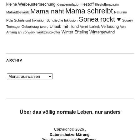
kleine Werbeunterbrechung
lillestoff
Kroatienurlaub
lillestoffmagazin
Mama schreibt
Mama näht
Malwettbewerb
Naturino
Sonea rockt ♥
Pula
Schule und Inklusion
Schulische Inklusion
Squary
Urlaub mit Hund
Verlosung
Teenager Geburtstag
twerc
Vereinbarkeit
Von
Winter Efteling
Wintergewand
Anfang an
vorwerk
werkzeugkoffer
ARCHIV
Archiv
Über das völlig normale Leben, nur anders
Copyright © 2026
Datenschutzerklärung